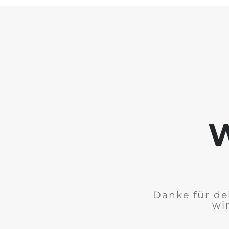
W
Danke für de
wi